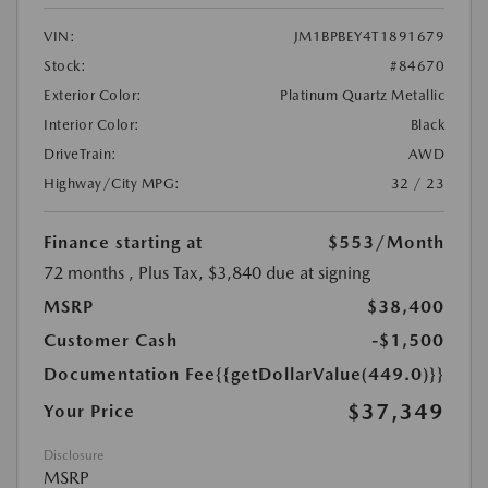
VIN:
JM1BPBEY4T1891679
Stock:
#84670
Exterior Color:
Platinum Quartz Metallic
Interior Color:
Black
DriveTrain:
AWD
Highway/City MPG:
32 / 23
Finance starting at
$553
/Month
72 months
, Plus Tax, $3,840 due at signing
MSRP
$38,400
Customer Cash
-$1,500
Documentation Fee
{{getDollarValue(449.0)}}
$37,349
Your Price
Disclosure
MSRP