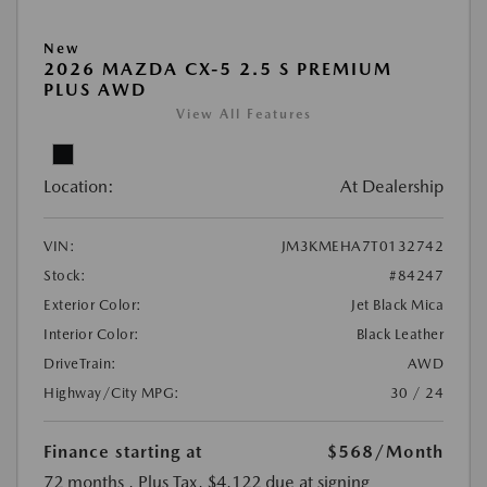
New
2026 MAZDA CX-5 2.5 S PREMIUM
PLUS AWD
View All Features
Location:
At Dealership
VIN:
JM3KMEHA7T0132742
Stock:
#84247
Exterior Color:
Jet Black Mica
Interior Color:
Black Leather
DriveTrain:
AWD
Highway/City MPG:
30 / 24
Finance starting at
$568
/Month
72 months
, Plus Tax, $4,122 due at signing