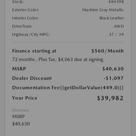
Stock:
#84398
Exterior Color:
Machine Gray Metallic
Interior Color:
Black Leather
DriveTrain:
AWD
Highway/City MPG:
37 / 39
Finance starting at
$560
/Month
72 months
, Plus Tax, $4,063 due at signing
MSRP
$40,630
Dealer Discount
-$1,097
Documentation Fee
{{getDollarValue(449.0)}}
$39,982
Your Price
Disclosure
MSRP
$40,630