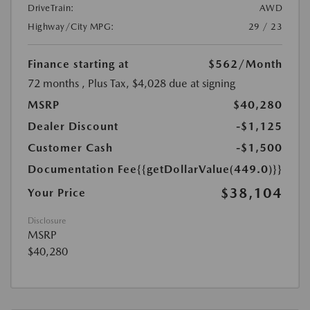
DriveTrain:
AWD
Highway/City MPG:
29 / 23
Finance starting at
$562
/Month
72 months
, Plus Tax, $4,028 due at signing
MSRP
$40,280
Dealer Discount
-$1,125
Customer Cash
-$1,500
Documentation Fee
{{getDollarValue(449.0)}}
$38,104
Your Price
Disclosure
MSRP
$40,280