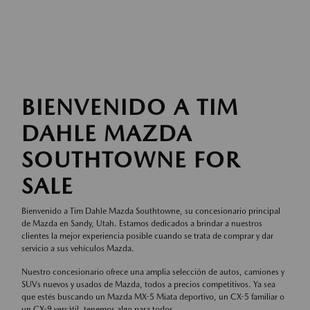
BIENVENIDO A TIM
DAHLE MAZDA
SOUTHTOWNE FOR
SALE
Bienvenido a Tim Dahle Mazda Southtowne, su concesionario principal
de Mazda en Sandy, Utah. Estamos dedicados a brindar a nuestros
clientes la mejor experiencia posible cuando se trata de comprar y dar
servicio a sus vehículos Mazda.
Nuestro concesionario ofrece una amplia selección de autos, camiones y
SUVs nuevos y usados de Mazda, todos a precios competitivos. Ya sea
que estés buscando un Mazda MX-5 Miata deportivo, un CX-5 familiar o
un CX-9 versátil, tenemos algo para todos.