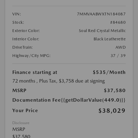
VIN:
7MMVAABWXTN184087
Stock:
#84680
Exterior Color:
Soul Red Crystal Metallic
Interior Color:
Black Leatherette
DriveTrain:
AWD
Highway/City MPG:
37 / 39
Finance starting at
$535
/Month
72 months
, Plus Tax, $3,758 due at signing
MSRP
$37,580
Documentation Fee
{{getDollarValue(449.0)}}
$38,029
Your Price
Disclosure
MSRP
$37,580