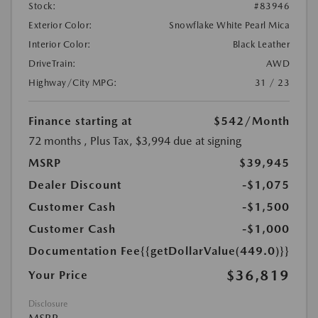
Stock:
#83946
Exterior Color:
Snowflake White Pearl Mica
Interior Color:
Black Leather
DriveTrain:
AWD
Highway/City MPG:
31 / 23
Finance starting at
$542
/Month
72 months
, Plus Tax, $3,994 due at signing
MSRP
$39,945
Dealer Discount
-$1,075
Customer Cash
-$1,500
Customer Cash
-$1,000
Documentation Fee
{{getDollarValue(449.0)}}
$36,819
Your Price
Disclosure