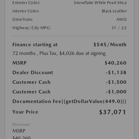
Exterior Color:
Snowflake White Pearl Mica
Interior Color:
Black Leather
DriveTrain:
AWD
Highway/City MPG:
31 / 23
Finance starting at
$545
/Month
72 months
, Plus Tax, $4,026 due at signing
MSRP
$40,260
Dealer Discount
-$1,138
Customer Cash
-$1,500
Customer Cash
-$1,000
Documentation Fee
{{getDollarValue(449.0)}}
$37,071
Your Price
Disclosure
MSRP
$40,260