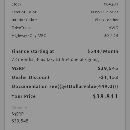
Stock:
#84201
Exterior Color:
Navy Blue Mica
Interior Color:
Black Leather
DriveTrain:
AWD
Highway/City MPG:
30 / 24
Finance starting at
$544
/Month
72 months
, Plus Tax, $3,954 due at signing
MSRP
$39,545
Dealer Discount
-$1,153
Documentation Fee
{{getDollarValue(449.0)}}
$38,841
Your Price
Disclosure
MSRP
$39,545