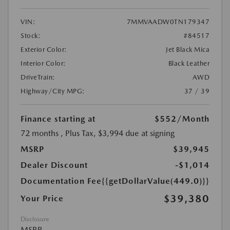
VIN:
7MMVAADW0TN179347
Stock:
#84517
Exterior Color:
Jet Black Mica
Interior Color:
Black Leather
DriveTrain:
AWD
Highway/City MPG:
37 / 39
Finance starting at
$552
/Month
72 months
, Plus Tax, $3,994 due at signing
MSRP
$39,945
Dealer Discount
-$1,014
Documentation Fee
{{getDollarValue(449.0)}}
$39,380
Your Price
Disclosure
MSRP