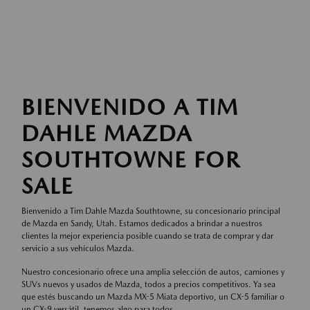
BIENVENIDO A TIM
DAHLE MAZDA
SOUTHTOWNE FOR
SALE
Bienvenido a Tim Dahle Mazda Southtowne, su concesionario principal
de Mazda en Sandy, Utah. Estamos dedicados a brindar a nuestros
clientes la mejor experiencia posible cuando se trata de comprar y dar
servicio a sus vehículos Mazda.
Nuestro concesionario ofrece una amplia selección de autos, camiones y
SUVs nuevos y usados de Mazda, todos a precios competitivos. Ya sea
que estés buscando un Mazda MX-5 Miata deportivo, un CX-5 familiar o
un CX-9 versátil, tenemos algo para todos.