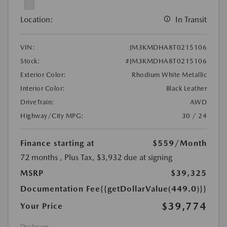
Location:
In Transit
VIN:
JM3KMDHA8T0215106
Stock:
#JM3KMDHA8T0215106
Exterior Color:
Rhodium White Metallic
Interior Color:
Black Leather
DriveTrain:
AWD
Highway/City MPG:
30 / 24
Finance starting at
$559
/Month
72 months
, Plus Tax, $3,932 due at signing
MSRP
$39,325
Documentation Fee
{{getDollarValue(449.0)}}
$39,774
Your Price
Disclosure