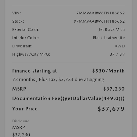
VIN:
7MMVAABW6TN186662
Stock:
#7MMVAABW6TN186662
Exterior Color:
Jet Black Mica
Interior Color:
Black Leatherette
DriveTrain:
AWD
Highway/City MPG:
37 / 39
Finance starting at
$530
/Month
72 months
, Plus Tax, $3,723 due at signing
MSRP
$37,230
Documentation Fee
{{getDollarValue(449.0)}}
$37,679
Your Price
Disclosure
MSRP
$37,230