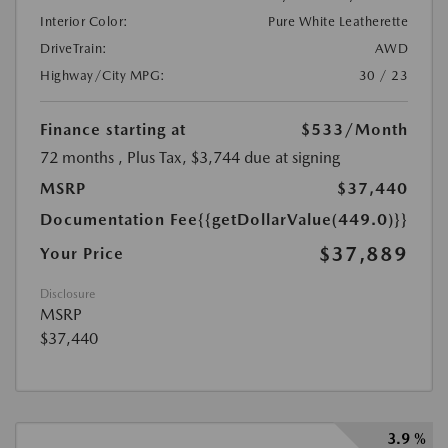
Interior Color:
Pure White Leatherette
DriveTrain:
AWD
Highway/City MPG:
30 / 23
Finance starting at
$533
/Month
72 months
, Plus Tax, $3,744 due at signing
MSRP
$37,440
Documentation Fee
{{getDollarValue(449.0)}}
$37,889
Your Price
Disclosure
MSRP
$37,440
3.9 %