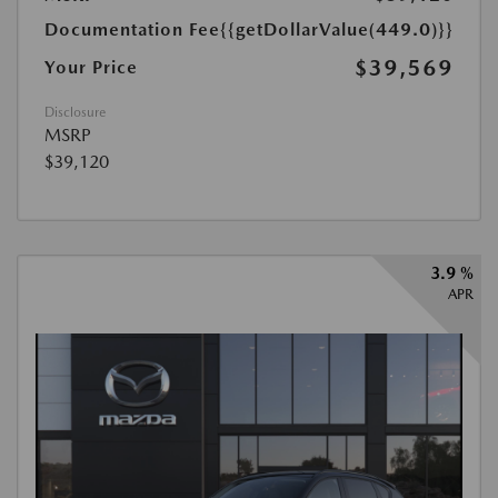
Documentation Fee
{{getDollarValue(449.0)}}
$39,569
Your Price
Disclosure
MSRP
$39,120
3.9 %
APR