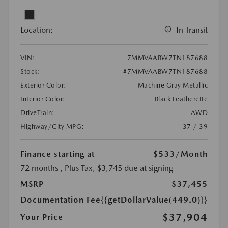
Location:
In Transit
VIN:
7MMVAABW7TN187688
Stock:
#7MMVAABW7TN187688
Exterior Color:
Machine Gray Metallic
Interior Color:
Black Leatherette
DriveTrain:
AWD
Highway/City MPG:
37 / 39
Finance starting at
$533
/Month
72 months
, Plus Tax, $3,745 due at signing
MSRP
$37,455
Documentation Fee
{{getDollarValue(449.0)}}
$37,904
Your Price