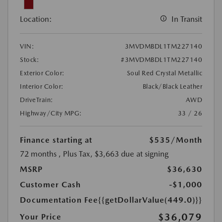
Location:
In Transit
VIN:
3MVDMBDL1TM227140
Stock:
#3MVDMBDL1TM227140
Exterior Color:
Soul Red Crystal Metallic
Interior Color:
Black/Black Leather
DriveTrain:
AWD
Highway/City MPG:
33 / 26
Finance starting at
$535
/Month
72 months
, Plus Tax, $3,663 due at signing
MSRP
$36,630
Customer Cash
-$1,000
Documentation Fee
{{getDollarValue(449.0)}}
$36,079
Your Price