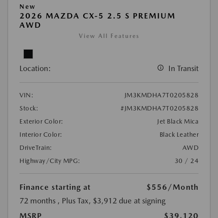
New
2026 MAZDA CX-5 2.5 S PREMIUM
AWD
View All Features
Location:
In Transit
VIN:
JM3KMDHA7T0205828
Stock:
#JM3KMDHA7T0205828
Exterior Color:
Jet Black Mica
Interior Color:
Black Leather
DriveTrain:
AWD
Highway/City MPG:
30 / 24
Finance starting at
$556
/Month
72 months
, Plus Tax, $3,912 due at signing
MSRP
$39,120