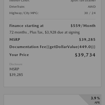
Interior Color:
Sport Tan Leather
DriveTrain:
AWD
Highway/City MPG:
30 / 24
Finance starting at
$559
/Month
72 months
, Plus Tax, $3,928 due at signing
MSRP
$39,285
Documentation Fee
{{getDollarValue(449.0)}}
$39,734
Your Price
Disclosure
MSRP
$39,285
3.9 %
APR