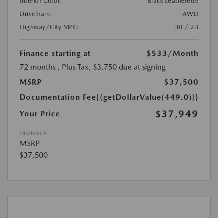
Interior Color:
Black Leatherette
DriveTrain:
AWD
Highway/City MPG:
30 / 23
Finance starting at
$533
/Month
72 months
, Plus Tax, $3,750 due at signing
MSRP
$37,500
Documentation Fee
{{getDollarValue(449.0)}}
$37,949
Your Price
Disclosure
MSRP
$37,500